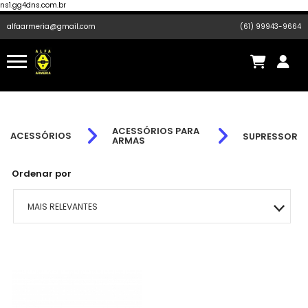
ns1.gg4dns.com.br
alfaarmeria@gmail.com
(61) 99943-9664
ACESSÓRIOS PARA
ACESSÓRIOS
SUPRESSOR
ARMAS
Ordenar por
MAIS RELEVANTES
MAIS VENDIDOS
MENOR PREÇO