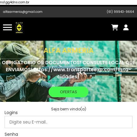
ns1.gg4dns.com.br
alfaarmeria@gmail.com
(61) 99943-9664
ALFA ARMERIA
OBRIGATORIO OS DOCUMENTOS! CONSULTE LOCAL QUE
ENVIAMOS! https://www.transporteexp.com/lista-
cidades/
OFERTAS
Seja bem vindo(a)
Logins
Senha