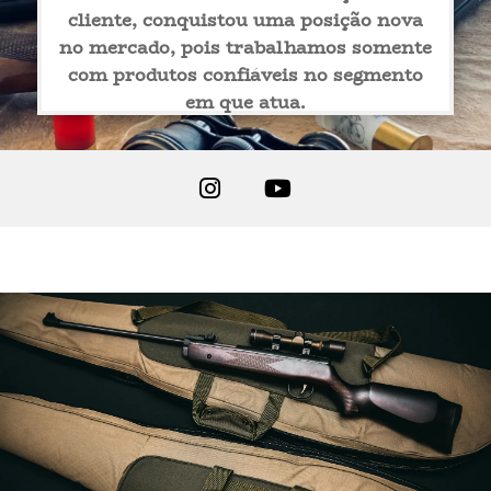
cliente, conquistou uma posição nova
CALIBRE 17 HMR
no mercado, pois trabalhamos somente
com produtos confiáveis no segmento
CALIBRE 32
em que atua.
CALIBRE 380 AUTO
CALIBRE 9mm
CALIBRE .38TPC
CALIBRE .38SPL
CALIBRE 357 MAGNUM
CALIBRE .40 S&W