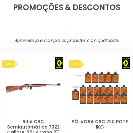
PROMOÇÕES & DESCONTOS
Aproveite já e compre os produtos com qualidade!
-13%
-21%
Rifle CBC
PÓLVORA CBC 220 POTE
Comprar
Compra
Semiautomático 7022
1KG
Calibre .22 LR Cano 21"