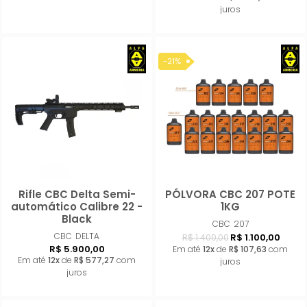
juros
-21%
Rifle CBC Delta Semi-
PÓLVORA CBC 207 POTE
Comprar
Compra
automático Calibre 22 -
1KG
Black
CBC
207
CBC
DELTA
R$ 1.100,00
R$ 1.400,00
R$ 5.900,00
Em até
12x
de
R$ 107,63
com
Em até
12x
de
R$ 577,27
com
juros
juros