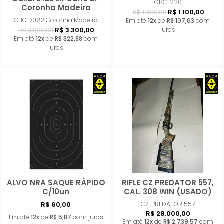
CBC
220
Coronha Madeira
R$ 1.100,00
R$ 1.400,00
CBC
7022 Coronha Madeira
Em até
12x
de
R$ 107,63
com
R$ 3.300,00
juros
R$ 3.800,00
Em até
12x
de
R$ 322,88
com
juros
ALVO NRA SAQUE RÁPIDO
RIFLE CZ PREDATOR 557,
Comprar
Compra
C/10un
CAL. 308 WIN (USADO)
R$ 60,00
CZ
PREDATOR 557
R$ 28.000,00
Em até
12x
de
R$ 5,87
com juros
Em até
12x
de
R$ 2.739,57
com