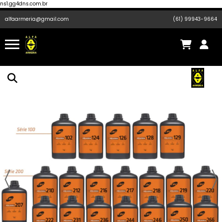
ns1.gg4dns.com.br
alfaarmeria@gmail.com
(61) 99943-9664