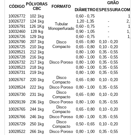
GRÃO
PÓLVORAS
CÓDIGO
FORMATO
CBC
DIÂMETRO
ESPESSURA
COMPR
10026772
102 1kg
0,60 - 0,75
115
10026727
124 1kg
1,20 -1,35
-
2,25
Tubular
10026791
126 1Kg
0,60 - 0,75
-
115
Monoperfurado
10032460
128 lkg
0,90 - 1,05
-
1,50
10026726
129 1kg
0,60 - 0,75
-
1,15
10026790
207 1kg
0,65 - 0,80
0,10 - 0,20
Disco
Compacto
10026725
210 1kg
0,65 - 0,80
0,10 - 0,20
10028521
212 1kg
0,80 - 1,00
0,35 - 0,55
10026728
216 1kg
0,80 - 1,00
0,35 - 0,55
10026732
217 1kg
Disco Poroso
0,80 - 1,00
0,35 - 0,55
10028523
218 1kg
0,80 - 1,00
0,35 - 0,55
10026731
219 1kg
0,80 - 1,00
0,35 - 0,55
Disco
10026767
220 1kg
0,65 - 0,80
0,10 - 0,20
Compacto
10028524
222 1kg
Disco Poroso
0,80 - 1,00
0,35 - 0,55
Disco
10026730
231 1kg
0,65 - 0,80
0,10 - 0,20
Compacto
10029139
236 1kg
Disco Poroso
0,80 - 1,00
0,35 - 0,55
Disco
10026765
244 1kg
0,65 - 0,80
0,10 - 0,20
Compacto
10026766
246 1kg
Disco Poroso
0,80 - 1,00
0,35 - 0,55
Disco
10026729
250 1kg
0,50 - 0,65
0,10 - 0,20
Compacto
10028522
266 1kg
Disco Poroso
0,80 - 1,00
0,35 - 0,55