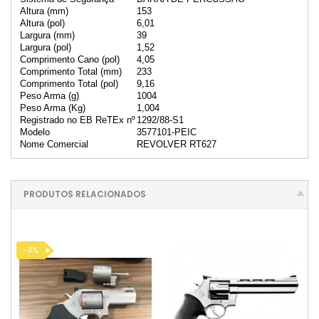
Altura (mm)
153
Altura (pol)
6,01
Largura (mm)
39
Largura (pol)
1,52
Comprimento Cano (pol)
4,05
Comprimento Total (mm)
233
Comprimento Total (pol)
9,16
Peso Arma (g)
1004
Peso Arma (Kg)
1,004
Registrado no EB ReTEx nº
1292/88-S1
Modelo
3577101-PEIC
Nome Comercial
REVOLVER RT627
PRODUTOS RELACIONADOS
-3%