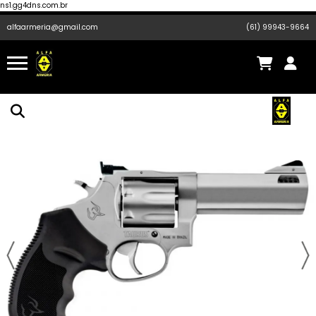
ns1.gg4dns.com.br
alfaarmeria@gmail.com
(61) 99943-9664