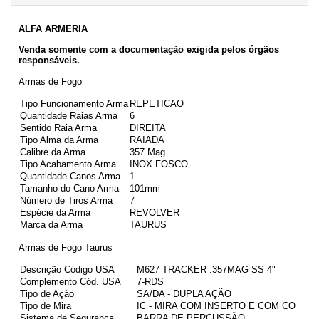
ALFA ARMERIA
Venda somente com a documentação exigida pelos órgãos
responsáveis.
Armas de Fogo
Tipo Funcionamento Arma
REPETICAO
Quantidade Raias Arma
6
Sentido Raia Arma
DIREITA
Tipo Alma da Arma
RAIADA
Calibre da Arma
357 Mag
Tipo Acabamento Arma
INOX FOSCO
Quantidade Canos Arma
1
Tamanho do Cano Arma
101mm
Número de Tiros Arma
7
Espécie da Arma
REVOLVER
Marca da Arma
TAURUS
Armas de Fogo Taurus
Descrição Código USA
M627 TRACKER .357MAG SS 4"
Complemento Cód. USA
7-RDS
Tipo de Ação
SA/DA - DUPLA AÇÃO
Tipo de Mira
IC - MIRA COM INSERTO E COM CO
Sistema de Segurança
BARRA DE PERCUSSÃO