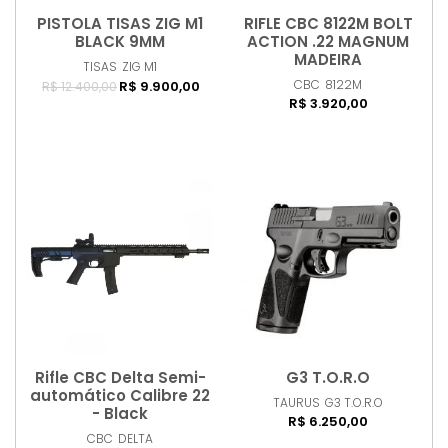
PISTOLA TISAS ZIG M1
RIFLE CBC 8122M BOLT
Comprar
Comprar
BLACK 9MM
ACTION .22 MAGNUM
MADEIRA
TISAS
ZIG M1
CBC
8122M
R$ 9.900,00
R$ 12.400,00
R$ 3.920,00
Rifle CBC Delta Semi-
G3 T.O.R.O
Comprar
Esgotado
automático Calibre 22
TAURUS
G3 T.O.R.O
- Black
R$ 6.250,00
CBC
DELTA